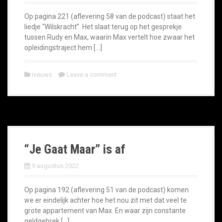
Op pagina 221 (aflevering 58 van de podcast) staat het
liedje “Wilskracht”. Het slaat terug op het gesprekje
tussen Rudy en Max, waarin Max vertelt hoe zwaar het
opleidingstraject hem […]
nieuws
Leave a comment
“Je Gaat Maar” is af
9 augustus 2022
Op pagina 192 (aflevering 51 van de podcast) komen
we er eindelijk achter hoe het nou zit met dat veel te
grote appartement van Max. En waar zijn constante
geldgebrek […]