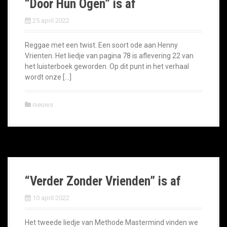
“Door Hun Ogen” is af
25 april 2022
Reggae met een twist. Een soort ode aan Henny
Vrienten. Het liedje van pagina 78 is aflevering 22 van
het luisterboek geworden. Op dit punt in het verhaal
wordt onze […]
nieuws
“Verder Zonder Vrienden” is af
10 april 2022
Het tweede liedje van Methode Mastermind vinden we