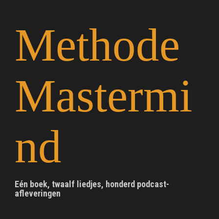
S
k
Methode
i
p
t
o
c
Mastermi
o
n
t
e
n
nd
t
Eén boek, twaalf liedjes, honderd podcast-
afleveringen