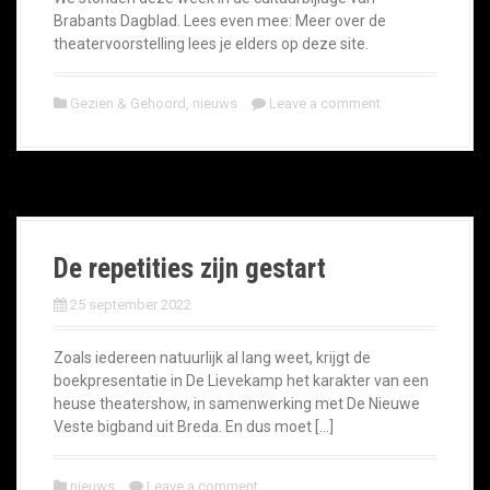
Brabants Dagblad. Lees even mee: Meer over de
theatervoorstelling lees je elders op deze site.
Gezien & Gehoord
,
nieuws
Leave a comment
De repetities zijn gestart
25 september 2022
Zoals iedereen natuurlijk al lang weet, krijgt de
boekpresentatie in De Lievekamp het karakter van een
heuse theatershow, in samenwerking met De Nieuwe
Veste bigband uit Breda. En dus moet […]
nieuws
Leave a comment