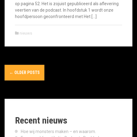
op pagina 52. Het is zojuist gepubliceerd als aflevering
veertien van de podcast. In hoofdstuk 1 wordt onze
hoofdpersoon geconfronteerd met Het […]
nieuws
P
←
OLDER POSTS
o
s
t
s
Recent nieuws
n
Hoe wij monsters maken – en waarom.