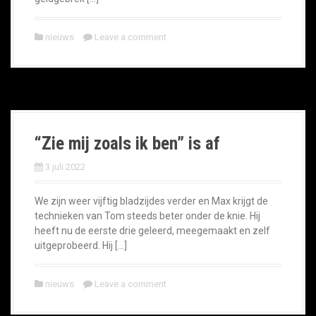
nieuws
Leave a comment
“Zie mij zoals ik ben” is af
3 juli 2022
We zijn weer vijftig bladzijdes verder en Max krijgt de
technieken van Tom steeds beter onder de knie. Hij
heeft nu de eerste drie geleerd, meegemaakt en zelf
uitgeprobeerd. Hij […]
nieuws
Leave a comment