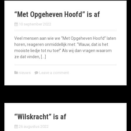
“Met Opgeheven Hoofd” is af
10 september 2022
Veel mensen aan wie we “Met Opgeheven Hoofd” laten
horen, reageren onmiddellijk met: “Wauw, dat is het
mooiste liedje tot nu toe!” Als wij dan vragen waarom
ze dat vinden, […]
nieuws
Leave a comment
“Wilskracht” is af
26 augustus 2022