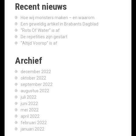
Recent nieuws
Hoe wij monsters maken – en waarom.
Een geweldig artikel in Brabants Dagblad
“Rots Of Water” is af
De repetities zijn gestart
“Altijd Voorop” is af
Archief
december 2022
oktober 2022
september 2022
augustus 2022
juli 2022
juni 2022
mei 2022
april 2022
februari 2022
januari 2022