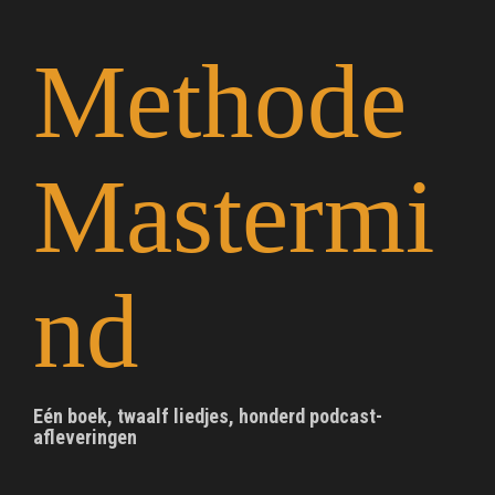
S
k
Methode
i
p
t
o
c
Mastermi
o
n
t
e
n
nd
t
Eén boek, twaalf liedjes, honderd podcast-
afleveringen