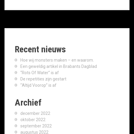
Recent nieuws
Hoe wij monsters maken – en waarom.
Een geweldig artikel in Brabants Dagblad
“Rots Of Water” is af
De repetities zijn gestart
“Altijd Voorop” is af
Archief
december 2022
oktober 2022
september 2022
augustus 2022