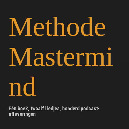
S
k
Methode
i
p
t
o
c
Mastermi
o
n
t
e
n
nd
t
Eén boek, twaalf liedjes, honderd podcast-
afleveringen