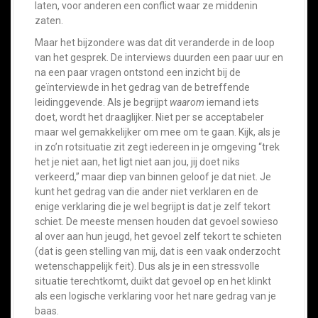
laten, voor anderen een conflict waar ze middenin
zaten.
Maar het bijzondere was dat dit veranderde in de loop
van het gesprek. De interviews duurden een paar uur en
na een paar vragen ontstond een inzicht bij de
geïnterviewde in het gedrag van de betreffende
leidinggevende. Als je begrijpt
waarom
iemand iets
doet, wordt het draaglijker. Niet per se acceptabeler
maar wel gemakkelijker om mee om te gaan. Kijk, als je
in zo’n rotsituatie zit zegt iedereen in je omgeving “trek
het je niet aan, het ligt niet aan jou, jij doet niks
verkeerd,” maar diep van binnen geloof je dat niet. Je
kunt het gedrag van die ander niet verklaren en de
enige verklaring die je wel begrijpt is dat je zelf tekort
schiet. De meeste mensen houden dat gevoel sowieso
al over aan hun jeugd, het gevoel zelf tekort te schieten
(dat is geen stelling van mij, dat is een vaak onderzocht
wetenschappelijk feit). Dus als je in een stressvolle
situatie terechtkomt, duikt dat gevoel op en het klinkt
als een logische verklaring voor het nare gedrag van je
baas.