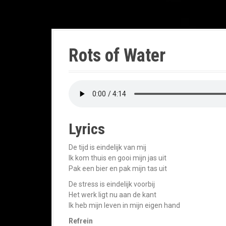
Rots of Water
Lyrics
De tijd is eindelijk van mij
Ik kom thuis en gooi mijn jas uit
Pak een bier en pak mijn tas uit
De stress is eindelijk voorbij
Het werk ligt nu aan de kant
Ik heb mijn leven in mijn eigen hand
Refrein