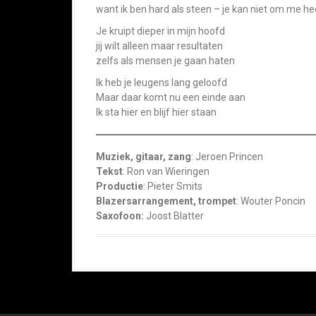
want ik ben hard als steen – je kan niet om me h
Je kruipt dieper in mijn hoofd
jij wilt alleen maar resultaten
zelfs als mensen je gaan haten
Ik heb je leugens lang geloofd
Maar daar komt nu een einde aan
Ik sta hier en blijf hier staan
Muziek, gitaar, zang
: Jeroen Princen
Tekst
: Ron van Wieringen
Productie
: Pieter Smits
Blazersarrangement, trompet
: Wouter Poncin
Saxofoon:
Joost Blatter