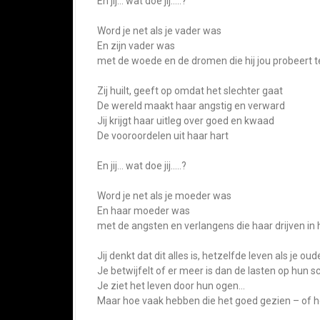
En jij… wat doe jij…..?
Word je net als je vader was
En zijn vader was
met de woede en de dromen die hij jou probeert 
Zij huilt, geeft op omdat het slechter gaat
De wereld maakt haar angstig en verward
Jij krijgt haar uitleg over goed en kwaad
De vooroordelen uit haar hart
En jij… wat doe jij…..?
Word je net als je moeder was
En haar moeder was
met de angsten en verlangens die haar drijven in 
Jij denkt dat dit alles is, hetzelfde leven als je oud
Je betwijfelt of er meer is dan de lasten op hun 
Je ziet het leven door hun ogen…
Maar hoe vaak hebben die het goed gezien – of 