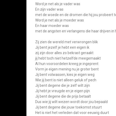
Word je net als je vader was
En zijn vader was
met de woede en de dromen die hij jou probeert 
Word je net als je moeder was
En haar moeder was
met de angsten en verlangens die haar drijven in 
Zij zien de wereld met verwrongen blik
Jij bent jezelf je hebt een eigen ik
zij zijn door alles zo bekrast geraakt
jij hebt toch niet hetzelfde meegemaakt
Al hun vooroordelen kreeg je ingeprent
Vorm je eigen mening nu je groter bent
Jij bent volwassen, kies je eigen weg
Wie jij bent is niet alleen geluk of pech
Jij bent degene die je zelf wilt zijn
Jij hebt je vreugde en je eigen pijn
Jij bent degene die de prijs betaalt
Dus wie jij wilt wezen wordt door jou bepaald
Jij bent degene die jouw toekomst stuurt
Het is niet het verleden dat voor eeuwig duurt