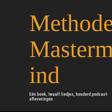
S
k
Method
i
p
t
o
c
Master
o
n
t
e
n
ind
t
Eén boek, twaalf liedjes, honderd podcast-
afleveringen