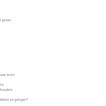
te geven
haar leven
ers
schouders
hebben ze gelogen?