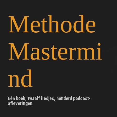
S
k
Methode
i
p
t
o
c
Mastermi
o
n
t
e
n
nd
t
Eén boek, twaalf liedjes, honderd podcast-
afleveringen